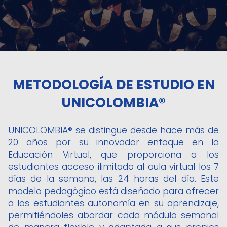
METODOLOGÍA DE ESTUDIO EN
UNICOLOMBIA®
UNICOLOMBIA® se distingue desde hace más de
20 años por su innovador enfoque en la
Educación Virtual, que proporciona a los
estudiantes acceso ilimitado al aula virtual los 7
días de la semana, las 24 horas del día. Este
modelo pedagógico está diseñado para ofrecer
a los estudiantes autonomía en su aprendizaje,
permitiéndoles abordar cada módulo semanal